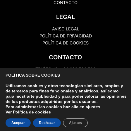
CONTACTO
LEGAL
AVISO LEGAL
POLÍTICA DE PRIVACIDAD
POLÍTICA DE COOKIES
CONTACTO
TELÉFONO: +34 622 520 560
POLÍTICA SOBRE COOKIES
EMAIL: info@prbcomunicaciones.com
DIRECCIÓN: Ctra Gral Valle Guerra, 197.
Utilizamos cookies y otras tecnologías similares, propias y
de terceros para fines funcionales y analíticos, así como
para mostrarte publicidad y para poder valorar las opiniones
de los productos adquiridos por los usuarios.
Para administrar las cookies haz clic en ajustes
Ver
Política de cookies
Copyright © 2026 PRB Comunicaciones
Aceptar
Rechazar
Ajustes