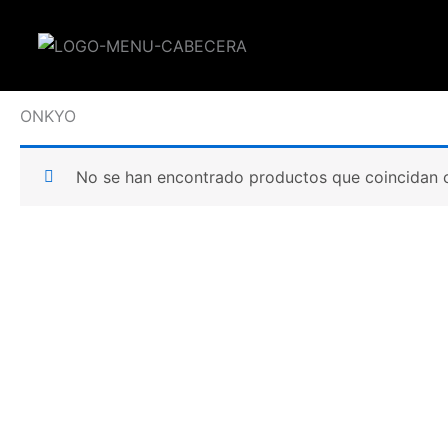
Ir
al
contenido
Inicio
/ ONKYO
ONKYO
No se han encontrado productos que coincidan c