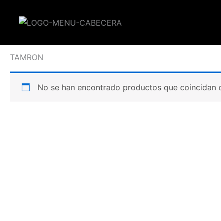
Ir
al
contenido
Inicio
/ TAMRON
TAMRON
No se han encontrado productos que coincidan c