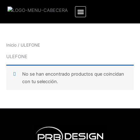
Ir
al
contenido
Inicio
/ ULEFONE
ULEFONE
No se han encontrado productos que coincidan
con tu selección.