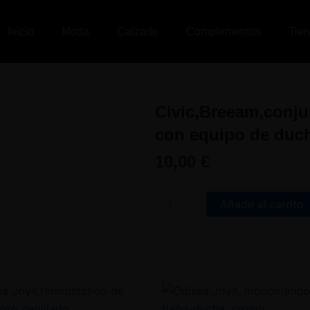
Inicio
Moda
Calzado
Complementos
Tie
Civic,Breeam,con
con equipo de duc
10,00
€
Civic,Breeam,conjunto
monomando
Añadir al carrito
baño-
ducha
con
equipo
de
ducha
6L,cromo
cantidad