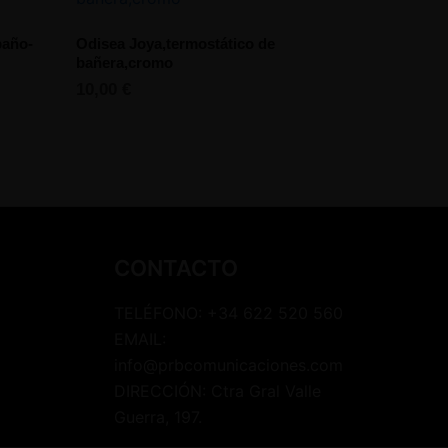
baño-
Odisea Joya,termostático de
bañera,cromo
10,00
€
CONTACTO
TELÉFONO: +34 622 520 560
EMAIL:
info@prbcomunicaciones.com
DIRECCIÓN: Ctra Gral Valle
Guerra, 197.