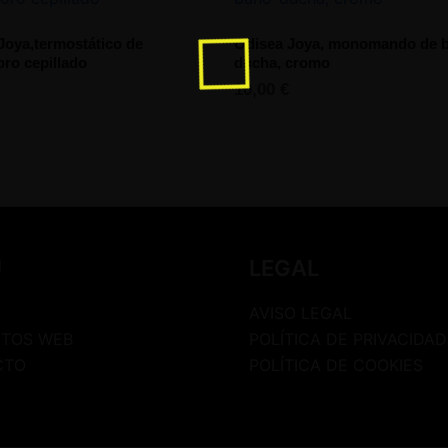
Joya,termostático de
Odisea Joya, monomando de 
oro cepillado
ducha, cromo
10,00
€
U
LEGAL
AVISO LEGAL
TOS WEB
POLÍTICA DE PRIVACIDAD
CTO
POLÍTICA DE COOKIES