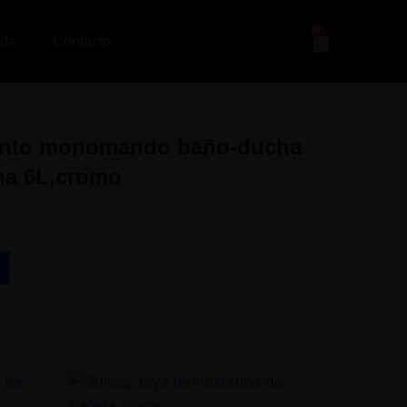
0
Cart
nda
Contacto
junto monomando baño-ducha
ha 6L,cromo