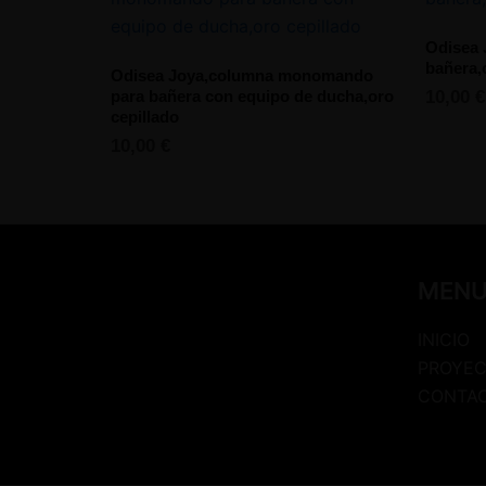
Odisea 
bañera,
Odisea Joya,columna monomando
para bañera con equipo de ducha,oro
10,00
€
cepillado
10,00
€
MEN
INICIO
PROYEC
CONTA