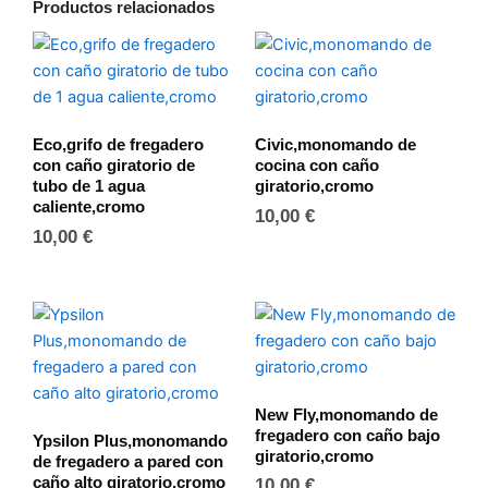
de
Productos relacionados
tubo
de
1
agua
fría,cromo
cantidad
Eco,grifo de fregadero
Civic,monomando de
con caño giratorio de
cocina con caño
tubo de 1 agua
giratorio,cromo
caliente,cromo
10,00
€
10,00
€
New Fly,monomando de
fregadero con caño bajo
Ypsilon Plus,monomando
giratorio,cromo
de fregadero a pared con
caño alto giratorio,cromo
10,00
€