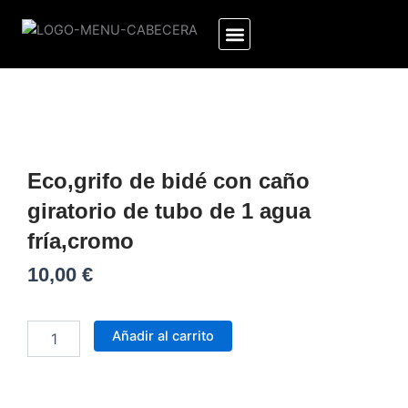
Ir
al
contenido
Eco,grifo de bidé con caño
giratorio de tubo de 1 agua
fría,cromo
10,00
€
Eco,grifo
de
Añadir al carrito
bidé
con
caño
giratorio