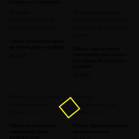
equipo
Productos relacionados
de
ducha,cromo
cantidad
Odisea Joya,termostático
de bañera,cobre cepillado
Odisea Joya,columna
monomando para bañera
10,00
€
con equipo de ducha,oro
cepillado
10,00
€
Odisea Joya,columna
Odisea Joya,termostático
monomando para
de bañera,cromo
bañera,cromo