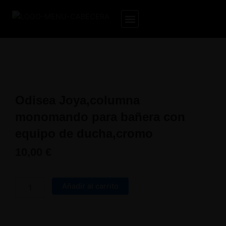
Ir
al
contenido
Odisea Joya,columna
monomando para bañera con
equipo de ducha,cromo
10,00
€
Odisea
Joya,columna
Añadir al carrito
monomando
para
bañera
con