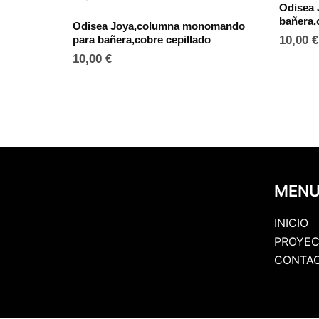
Odisea 
bañera,
Odisea Joya,columna monomando
para bañera,cobre cepillado
10,00
€
10,00
€
MEN
INICIO
PROYEC
CONTA