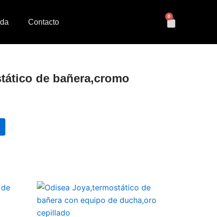
0
Cart
nda
Contacto
tático de bañera,cromo