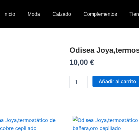
Inicio
Moda
Calzado
Complementos
Tie
Odisea Joya,termos
10,00
€
Odisea
Joya,termostático
Añadir al carrito
de
bañera,cromo
cantidad