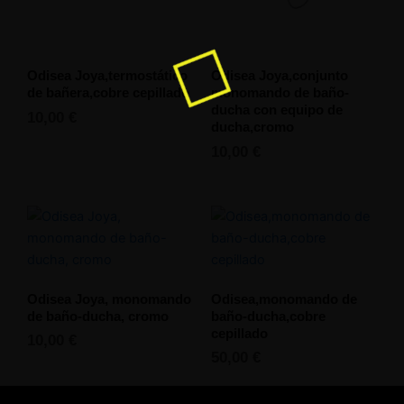
Odisea Joya,termostático
Odisea Joya,conjunto
de bañera,cobre cepillado
monomando de baño-
ducha con equipo de
10,00
€
ducha,cromo
10,00
€
Odisea Joya, monomando
Odisea,monomando de
de baño-ducha, cromo
baño-ducha,cobre
cepillado
10,00
€
50,00
€