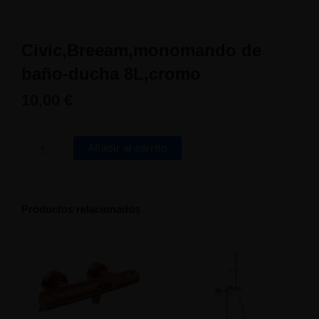
Civic,Breeam,monomando de
baño-ducha 8L,cromo
10,00
€
Civic,Breeam,monomando
de
Añadir al carrito
baño-
ducha
8L,cromo
cantidad
Productos relacionados