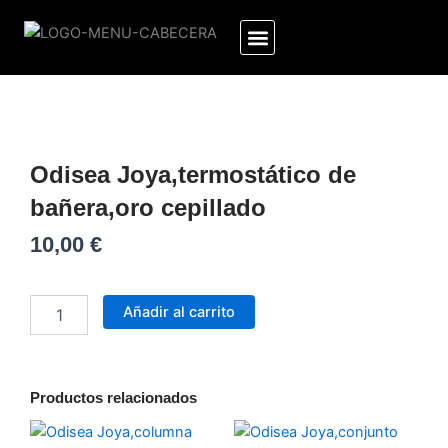
Ir
al
contenido
Odisea Joya,termostático de
bañera,oro cepillado
10,00
€
Odisea
Joya,termostático
Añadir al carrito
de
bañera,oro
cepillado
cantidad
Productos relacionados